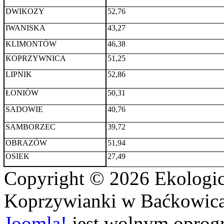
DWIKOZY
52,76
IWANISKA
43,27
KLIMONTÓW
46,38
KOPRZYWNICA
51,25
LIPNIK
52,86
ŁONIÓW
50,31
SADOWIE
40,76
SAMBORZEC
39,72
OBRAZÓW
51,94
OSIEK
27,49
Copyright © 2026 Ekologi
Koprzywianki w Baćkowicac
Joomla!
jest wolnym opro