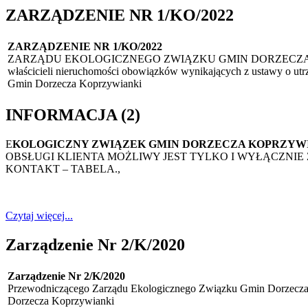
ZARZĄDZENIE NR 1/KO/2022
ZARZĄDZENIE NR 1/KO/2022
ZARZĄDU EKOLOGICZNEGO ZWIĄZKU GMIN DORZECZA KOPRZYWIANKI
właścicieli nieruchomości obowiązków wynikających z ustawy o utr
Gmin Dorzecza Koprzywianki
INFORMACJA (2)
E
KOLOGICZNY ZWIĄZEK GMIN DORZECZA KOPRZYW
OBSŁUGI KLIENTA MOŻLIWY JEST TYLKO I WYŁĄCZN
KONTAKT – TABELA.,
Czytaj więcej...
Zarządzenie Nr 2/K/2020
Zarządzenie Nr 2/K/2020
Przewodniczącego Zarządu Ekologicznego Związku Gmin Dorzecza 
Dorzecza Koprzywianki