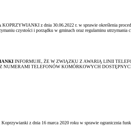
 z dnia 30.06.2022 r. w sprawie określenia procedury przep
zymaniu czystości i porządku w gminach oraz regulaminu utrzymania c
IANKI
INFORMUJE, ŻE W ZWIĄZKU Z AWARIĄ LINII TELE
IE Z NUMERAMI TELEFONÓW KOMÓRKOWYCH DOSTĘPNYCH
Koprzywianki z dnia 16 marca 2020 roku w sprawie ogranicznia fun