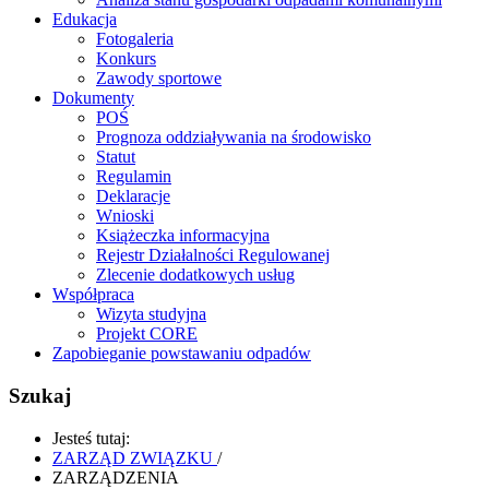
Edukacja
Fotogaleria
Konkurs
Zawody sportowe
Dokumenty
POŚ
Prognoza oddziaływania na środowisko
Statut
Regulamin
Deklaracje
Wnioski
Książeczka informacyjna
Rejestr Działalności Regulowanej
Zlecenie dodatkowych usług
Współpraca
Wizyta studyjna
Projekt CORE
Zapobieganie powstawaniu odpadów
Szukaj
Jesteś tutaj:
ZARZĄD ZWIĄZKU
/
ZARZĄDZENIA